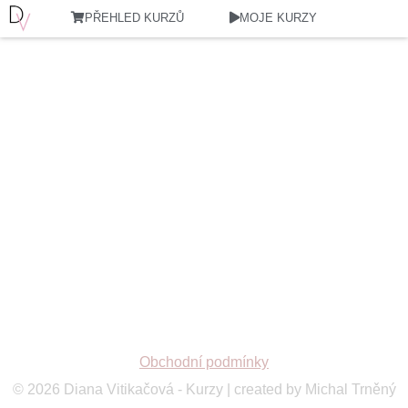
PŘEHLED KURZŮ
MOJE KURZY
Obchodní podmínky
© 2026 Diana Vitikačová - Kurzy | created by Michal Trněný